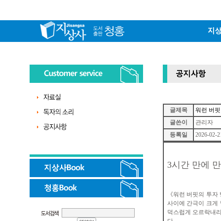
글제목
워런 버핏
글쓴이
관리자
등록일
2026-02-2
3
시간 만에 만
《
워런 버핏의 투자
사이에 간극이 크게
덕스럽게 오르락내