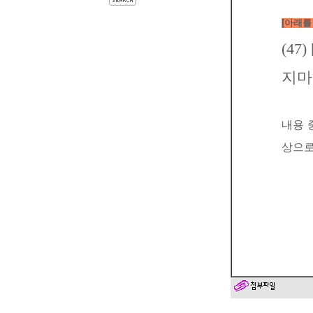
[아래를
(4
지마
목한
내용 
이츠
상으로