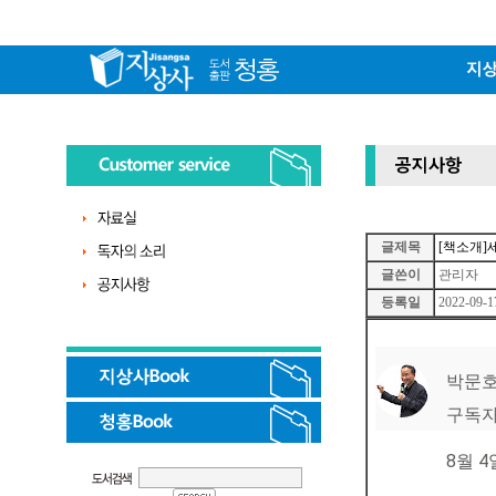
글제목
[책소개]
글쓴이
관리자
등록일
2022-09-1
박문호
구독자
8월 4