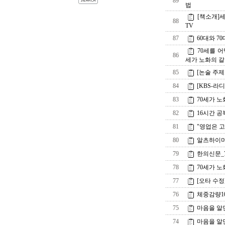
89
법
[책소개]
88
TV
87
60대와 70
70세를 어
86
세가 노화의 
85
[논술 주제
84
[KBS-라
83
70세가 노
82
16시간 공
81
"영업은 
80
알츠하이머
79
한의신문_
78
70세가 
77
[오타 수
76
체중감량100
75
마음을 알
74
마음을 알