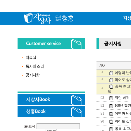
NO
*
이명과 난청
*
먹어도 살
공복 최고
*
법
93
워런 버핏 
92
100년 혈
91
이명과 난청
90
먹어도 살
공복 최고