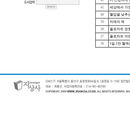
42
더 건강하게 
41
세상에서 가
40
혈압을 낮추
39
치매의 벽
38
플로차트 정
37
플로차트 어
36
1일 1잔 혈