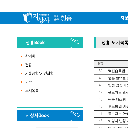
NO
50
맥진습득법
49
좋은 혈액을 
48
만성 염증이 
47
플로차트 만
46
해독 패스팅
45
분노와 화병
44
플로차트 한약
43
이명과 난청