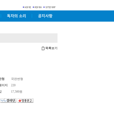
목록보기
판형
국판변형
페이지
220
값
17,500원